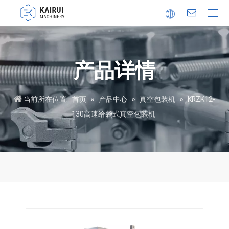
全自动包装机
真空包装机
食品包装机
热成型拉伸膜包装机
值得信赖的合作伙伴
创新
视频
产品详情
当前所在位置:
首页
»
产品中心
»
真空包装机
»
KRZK12-
130高速给袋式真空包装机