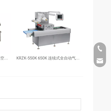
135879
KRZK-0810-230 高速给袋式真空包装机
KRZK-550K 650K 连续式全自动气调真空封口包装机
135065
179573
547825