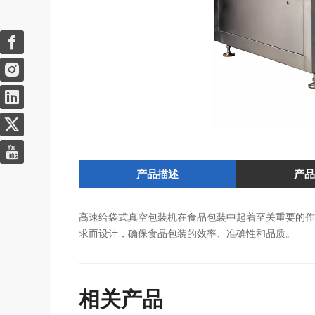
产品描述
产品
高速给袋式真空包装机在食品包装中起着至关重要的作
求而设计，确保食品包装的效率、准确性和品质。
相关产品