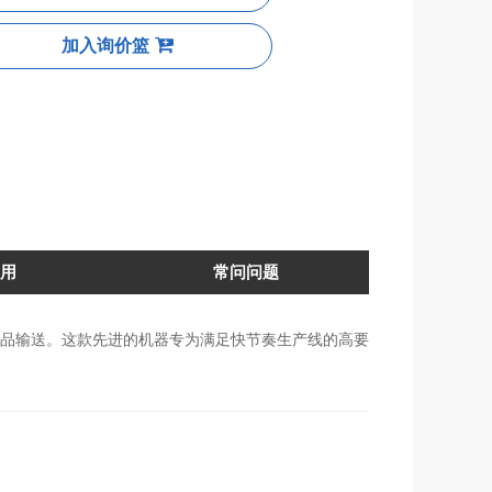
加入询价篮
用
常问问题
品输送。这款先进的机器专为满足快节奏生产线的高要